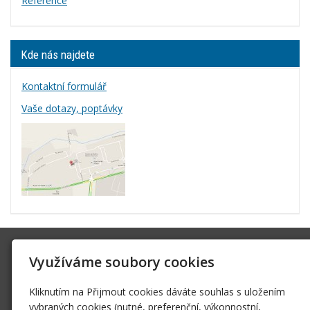
Reference
Kde nás najdete
Kontaktní formulář
Vaše dotazy, poptávky
INSSL, s.r.o.
Využíváme soubory cookies
Jiří Klatovský
Kostelecká 820/65
Kliknutím na Přijmout cookies dáváte souhlas s uložením
Praha-Čakovice
vybraných cookies (nutné, preferenční, výkonnostní,